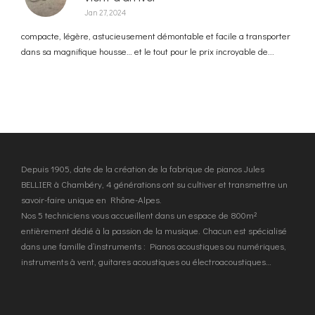
Jan 27, 2024
compacte, légère, astucieusement démontable et facile a transporter
dans sa magnifique housse… et le tout pour le prix incroyable de...
Depuis 1905, date de la création de la fabrique de pianos Jules
BELLIER à Chambéry, 4 générations ont su cultiver et transmettre un
savoir-faire unique en Rhône-Alpes.
Nos 5 techniciens vous accueillent dans un espace de 800m²
entièrement dédié à la passion de la musique. Chacun est spécialisé
dans une famille d’instruments : Pianos acoustiques ou numériques,
instruments à vent, guitares acoustiques ou électroacoustiques…