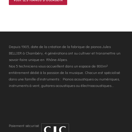
Depuis 1905, date de la création de la fabrique de pianos Jules
BELLIER à Chambéry, 4 générations ont su cultiver et transmettre un
savoir-faire unique en Rhône-Alpes.
Nos 5 techniciens vous accueillent dans un espace de 800m²
entièrement dédié à la passion de la musique. Chacun est spécialisé
dans une famille d’instruments : Pianos acoustiques ou numériques,
instruments à vent, guitares acoustiques ou électroacoustiques…
Paiement sécurisé