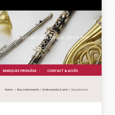
LES ARTISANS DU SON DEPUIS 1905
MARQUES PRIVILÈGE
CONTACT & ACCÈS
Home
Nos instruments
Instruments à vent
Saxophones