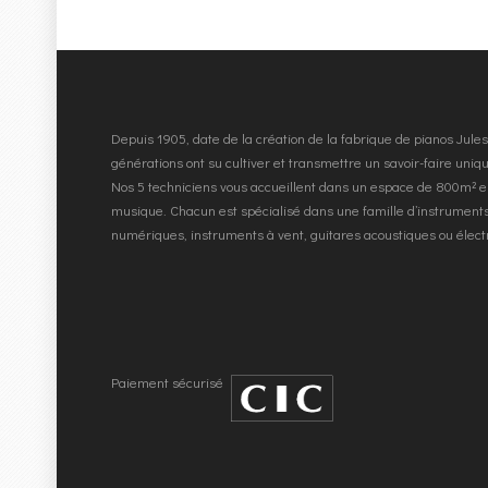
Depuis 1905, date de la création de la fabrique de pianos Jul
générations ont su cultiver et transmettre un savoir-faire uni
Nos 5 techniciens vous accueillent dans un espace de 800m² e
musique. Chacun est spécialisé dans une famille d’instruments
numériques, instruments à vent, guitares acoustiques ou élec
Paiement sécurisé