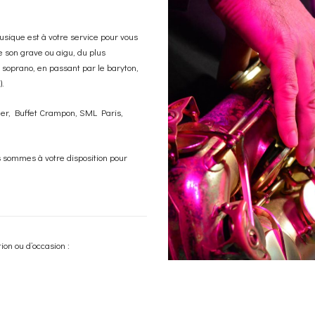
sique est à votre service pour vous
 le son grave ou aigu, du plus
 soprano, en passant par le baryton,
).
mer, Buffet Crampon, SML Paris,
s sommes à votre disposition pour
ion ou d’occasion :