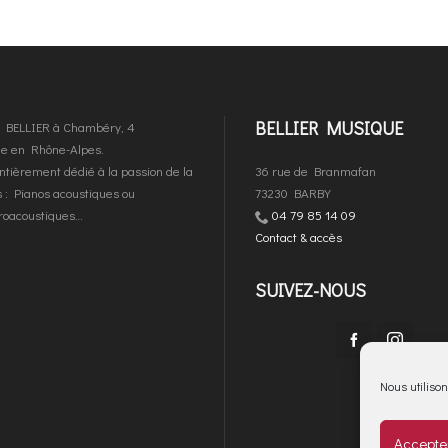
BELLIER MUSIQUE
es BELLIER à Chambéry, 4
que en Rhône-Alpes.
ntièrement dédié à la passion de la
36 rue de Branmafan
 : Pianos acoustiques ou
73230 BARBY
troacoustiques…
04 79 85 14 09
Contact & accès
SUIVEZ-NOUS
Nous utilison
Accepter