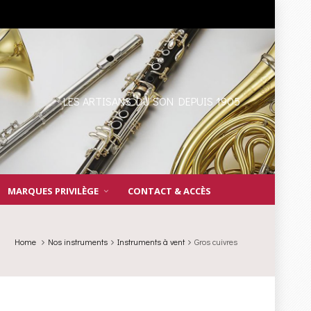
LES ARTISANS DU SON DEPUIS 1905
MARQUES PRIVILÈGE
CONTACT & ACCÈS
Home
Nos instruments
Instruments à vent
Gros cuivres