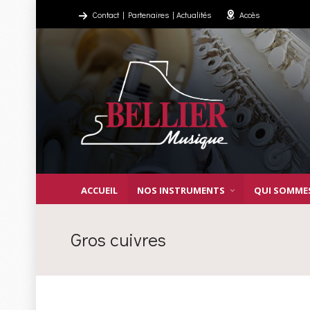
Contact
|
Partenaires
|
Actualités
Accès
ACCUEIL
NOS INSTRUMENTS
QUI SOMME
Gros cuivres