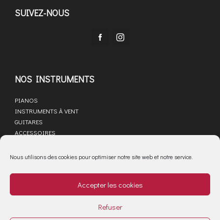
SUIVEZ-NOUS
NOS INSTRUMENTS
PIANOS
INSTRUMENTS À VENT
GUITARES
ACCESSOIRES
LIBRAIRIE MUSICALE
SAV
Nous utilisons des cookies pour optimiser notre site web et notre service.
ACTUALITÉS
Accepter les cookies
PARTENAIRES
MARQUES
Refuser
Mentions légales