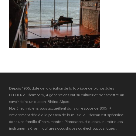
Depuis 1905, date de la création de la fabrique de pianos Jules
BELLIER à Chambéry, 4 générations ont su cultiver et transmettre un
savoir-faire unique en Rhône-Alpes.
Nos 5 techniciens vous accueillent dans un espace de 800m²
entièrement dédié à la passion de la musique. Chacun est spécialisé
dans une famille d’instruments : Pianos acoustiques ou numériques,
instruments à vent, guitares acoustiques ou électroacoustiques…