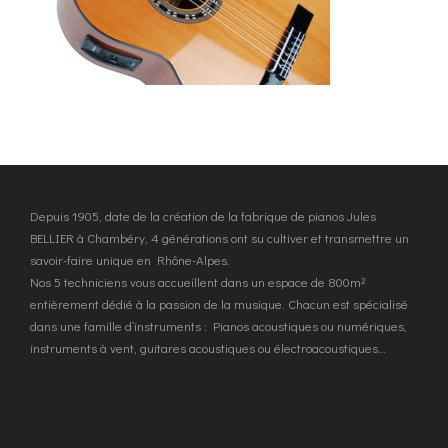
Depuis 1905, date de la création de la fabrique de pianos Jules
BELLIER à Chambéry, 4 générations ont su cultiver et transmettre un
savoir-faire unique en Rhône-Alpes.
Nos 5 techniciens vous accueillent dans un espace de 800m²
entièrement dédié à la passion de la musique. Chacun est spécialisé
dans une famille d’instruments : Pianos acoustiques ou numériques,
instruments à vent, guitares acoustiques ou électroacoustiques…