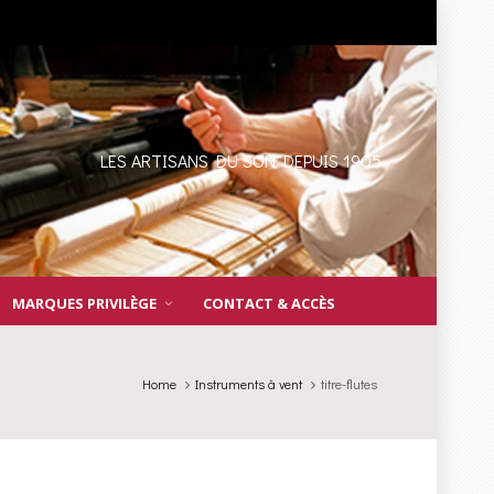
LES ARTISANS DU SON DEPUIS 1905
MARQUES PRIVILÈGE
CONTACT & ACCÈS
Home
Instruments à vent
titre-flutes