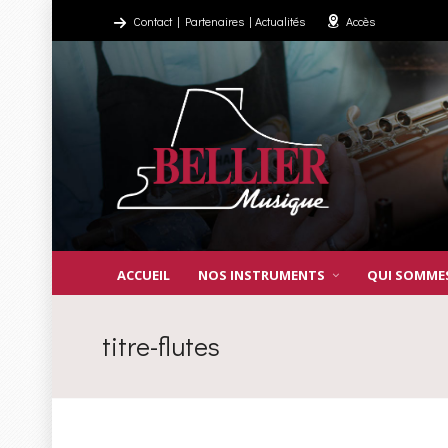
Contact
|
Partenaires
|
Actualités
Accès
ACCUEIL
NOS INSTRUMENTS
QUI SOMME
titre-flutes