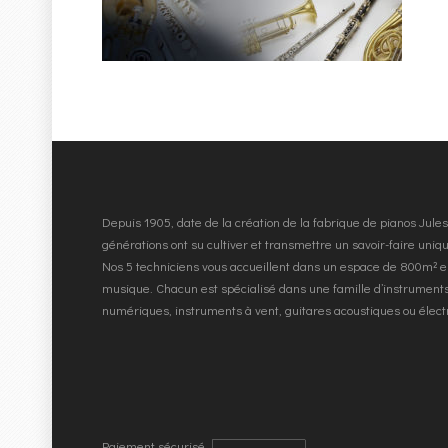
Depuis 1905, date de la création de la fabrique de pianos Jul
générations ont su cultiver et transmettre un savoir-faire uni
Nos 5 techniciens vous accueillent dans un espace de 800m² e
musique. Chacun est spécialisé dans une famille d’instruments
numériques, instruments à vent, guitares acoustiques ou élec
Paiement sécurisé