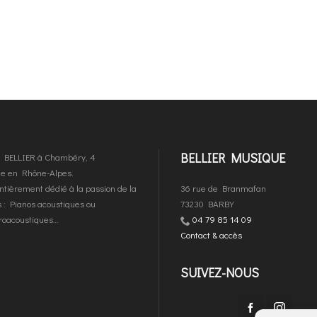
BELLIER MUSIQUE
es BELLIER à Chambéry, 4
que en Rhône-Alpes.
ntièrement dédié à la passion de la
36 rue de Branmafan
 : Pianos acoustiques ou
73230 BARBY
troacoustiques…
04 79 85 14 09
Contact & accès
SUIVEZ-NOUS