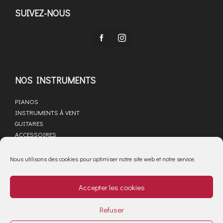
SUIVEZ-NOUS
NOS INSTRUMENTS
PIANOS
INSTRUMENTS À VENT
GUITARES
ACCESSOIRES
LIBRAIRIE MUSICALE
SAV
Nous utilisons des cookies pour optimiser notre site web et notre service.
ACTUALITÉS
Accepter les cookies
PARTENAIRES
MARQUES
Refuser
Mentions légales