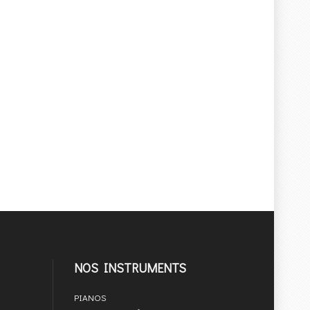
NOS INSTRUMENTS
PIANOS