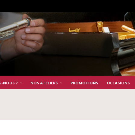
S-NOUS ?
NOS ATELIERS
PROMOTIONS
OCCASIONS