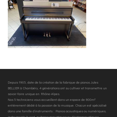
Depuis 1905, date de la création de la fabrique de pianos Jules
BELLIER à Chambéry, 4 générations ont su cultiver et transmettre un
savoir-faire unique en Rhône-Alpes.
Nos 5 techniciens vous accueillent dans un espace de 800m²
entièrement dédié à la passion de la musique. Chacun est spécialisé
dans une famille d’instruments : Pianos acoustiques ou numériques,
instruments à vent, guitares acoustiques ou électroacoustiques…