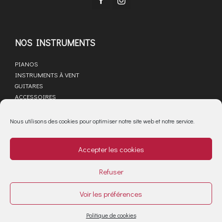
NOS INSTRUMENTS
PIANOS
INSTRUMENTS À VENT
GUITARES
ACCESSOIRES
LIBRAIRIE MUSICALE
SAV
Nous utilisons des cookies pour optimiser notre site web et notre service.
ACTUALITÉS
Accepter les cookies
PARTENAIRES
MARQUES
Refuser
Mentions légales
Cookies : gérer mon consentement
Voir les préférences
Politique de cookies