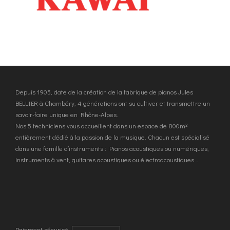
Depuis 1905, date de la création de la fabrique de pianos Jules
BELLIER à Chambéry, 4 générations ont su cultiver et transmettre un
savoir-faire unique en Rhône-Alpes.
Nos 5 techniciens vous accueillent dans un espace de 800m²
entièrement dédié à la passion de la musique. Chacun est spécialisé
dans une famille d’instruments : Pianos acoustiques ou numériques,
instruments à vent, guitares acoustiques ou électroacoustiques…
Paiement sécurisé