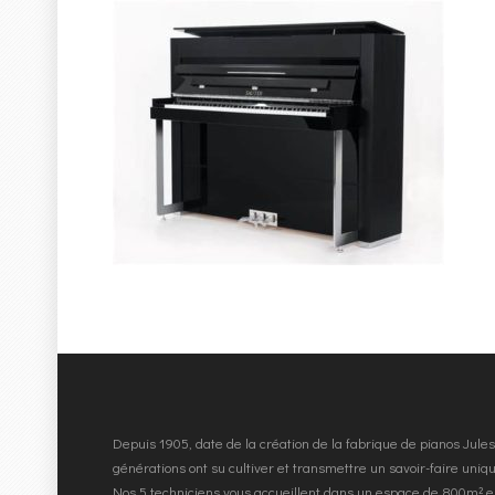
Depuis 1905, date de la création de la fabrique de pianos Jul
générations ont su cultiver et transmettre un savoir-faire uni
Nos 5 techniciens vous accueillent dans un espace de 800m² e