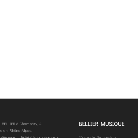
BELLIER MUSIQUE
es BELLIER à Chambéry, 4
que en Rhône-Alpes.
ntièrement dédié à la passion de la
36 rue de Branmafan