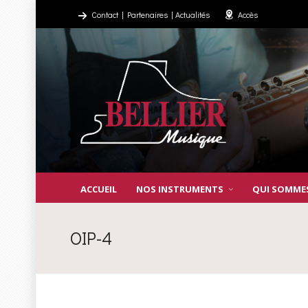
Contact
|
Partenaires
|
Actualités
Accès
ACCUEIL
NOS INSTRUMENTS
QUI SOMME
OIP-4