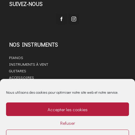
SUIVEZ-NOUS
NOS INSTRUMENTS
PIANOS
INSTRUMENTS À VENT
GUITARES
ACCESSOIRES
LIBRAIRIE MUSICALE
SAV
Nous utilisons des cookies pour optimiser notre site web et notre service.
ACTUALITÉS
Accepter les cookies
PARTENAIRES
MARQUES
Refuser
Mentions légales
Cookies : gérer mon consentement