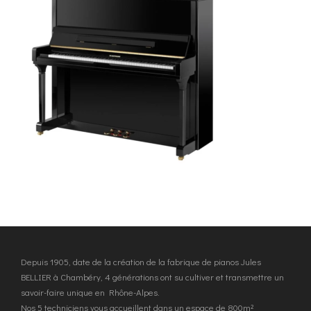
Depuis 1905, date de la création de la fabrique de pianos Jules
BELLIER à Chambéry, 4 générations ont su cultiver et transmettre un
savoir-faire unique en Rhône-Alpes.
Nos 5 techniciens vous accueillent dans un espace de 800m²