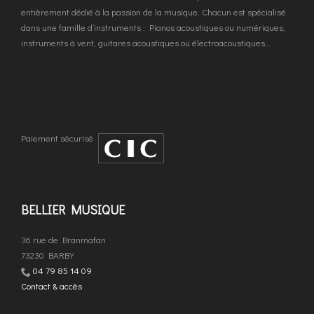
entièrement dédié à la passion de la musique. Chacun est spécialisé
dans une famille d’instruments : Pianos acoustiques ou numériques,
instruments à vent, guitares acoustiques ou électroacoustiques…
Paiement sécurisé
BELLIER MUSIQUE
36 rue de Branmafan
73230 BARBY
04 79 85 14 09
Contact & accès