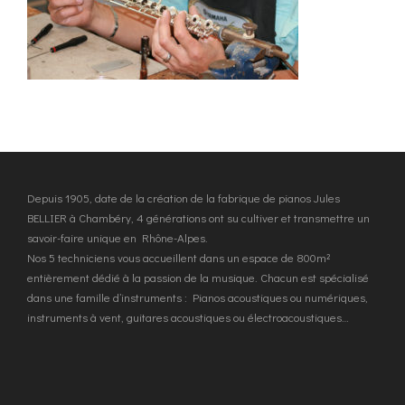
Depuis 1905, date de la création de la fabrique de pianos Jules
BELLIER à Chambéry, 4 générations ont su cultiver et transmettre un
savoir-faire unique en Rhône-Alpes.
Nos 5 techniciens vous accueillent dans un espace de 800m²
entièrement dédié à la passion de la musique. Chacun est spécialisé
dans une famille d’instruments : Pianos acoustiques ou numériques,
instruments à vent, guitares acoustiques ou électroacoustiques…