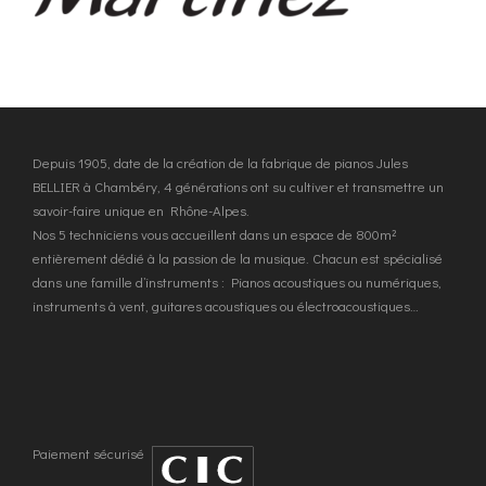
Depuis 1905, date de la création de la fabrique de pianos Jules
BELLIER à Chambéry, 4 générations ont su cultiver et transmettre un
savoir-faire unique en Rhône-Alpes.
Nos 5 techniciens vous accueillent dans un espace de 800m²
entièrement dédié à la passion de la musique. Chacun est spécialisé
dans une famille d’instruments : Pianos acoustiques ou numériques,
instruments à vent, guitares acoustiques ou électroacoustiques…
Paiement sécurisé