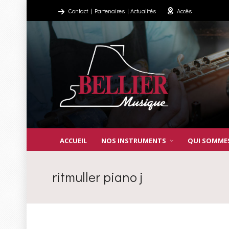
Contact
|
Partenaires
|
Actualités
Accès
ACCUEIL
NOS INSTRUMENTS
QUI SOMME
ritmuller piano j