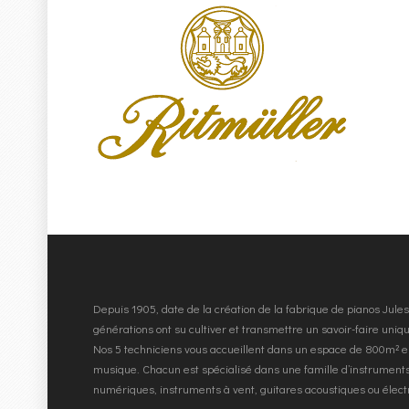
Depuis 1905, date de la création de la fabrique de pianos Jul
générations ont su cultiver et transmettre un savoir-faire uni
Nos 5 techniciens vous accueillent dans un espace de 800m² e
musique. Chacun est spécialisé dans une famille d’instruments
numériques, instruments à vent, guitares acoustiques ou élec