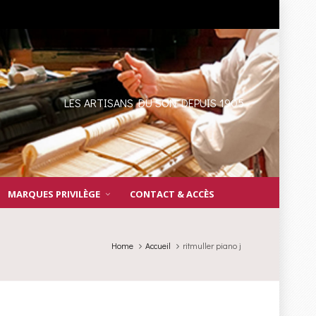
LES ARTISANS DU SON DEPUIS 1905
MARQUES PRIVILÈGE
CONTACT & ACCÈS
Home
Accueil
ritmuller piano j