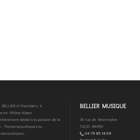
BELLIER MUSIQUE
es BELLIER à Chambéry, 4
que en Rhône-Alpes.
ntièrement dédié à la passion de la
36 rue de Branmafan
 : Pianos acoustiques ou
73230 BARBY
troacoustiques…
04 79 85 14 09
Contact & accès