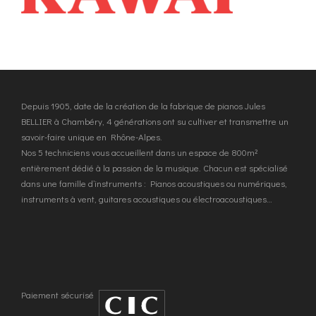
Depuis 1905, date de la création de la fabrique de pianos Jules
BELLIER à Chambéry, 4 générations ont su cultiver et transmettre un
savoir-faire unique en Rhône-Alpes.
Nos 5 techniciens vous accueillent dans un espace de 800m²
entièrement dédié à la passion de la musique. Chacun est spécialisé
dans une famille d’instruments : Pianos acoustiques ou numériques,
instruments à vent, guitares acoustiques ou électroacoustiques…
Paiement sécurisé