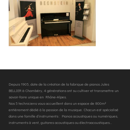
Depuis 1905, date de la création de la fabrique de pianos Jules
BELLIER à Chambéry, 4 générations ont su cultiver et transmettre un
savoir-faire unique en Rhône-Alpes.
Nos 5 techniciens vous accueillent dans un espace de 800m²
entièrement dédié à la passion de la musique. Chacun est spécialisé
dans une famille d’instruments : Pianos acoustiques ou numériques,
instruments à vent, guitares acoustiques ou électroacoustiques…