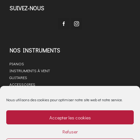
SUIVEZ-NOUS
NOS INSTRUMENTS
PIANOS
INSTRUMENTS À VENT
GUITARES
ACCESSOIRES
LIBRAIRIE MUSICALE
SAV
Nous utilisons des cookies pour optimiser notre site web et notre service.
ACTUALITÉS
Accepter les cookies
PARTENAIRES
MARQUES
Refuser
Mentions légales