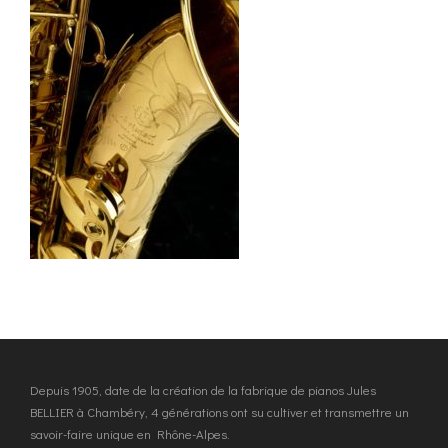
Depuis 1905, date de la création de la fabrique de pianos Jules
BELLIER à Chambéry, 4 générations ont su cultiver et transmettre un
savoir-faire unique en Rhône-Alpes.