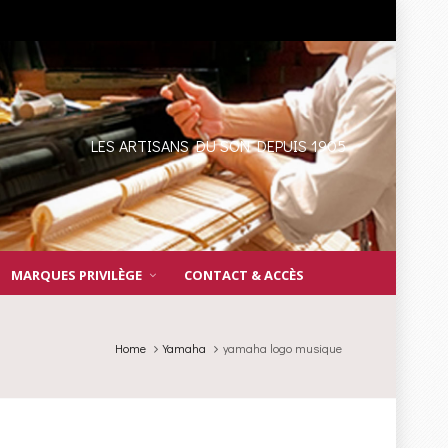
LES ARTISANS DU SON DEPUIS 1905
MARQUES PRIVILÈGE
CONTACT & ACCÈS
Home
Yamaha
yamaha logo musique