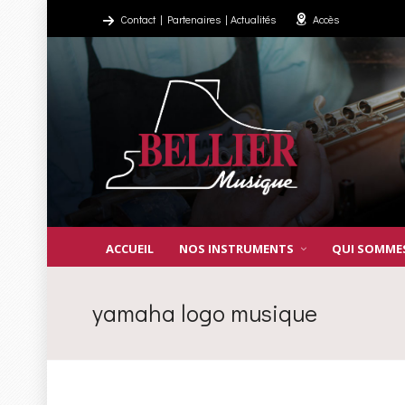
Contact
|
Partenaires
|
Actualités
Accès
ACCUEIL
NOS INSTRUMENTS
QUI SOMME
yamaha logo musique