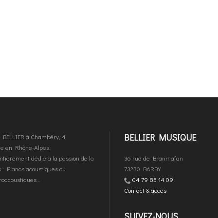
BELLIER MUSIQUE
es BELLIER à Chambéry, 4
que en Rhône-Alpes.
ntièrement dédié à la passion de la
36 rue de Branmafan
 : Pianos acoustiques ou
73230 BARBY
troacoustiques…
04 79 85 14 09
Contact & accès
SUIVEZ-NOUS