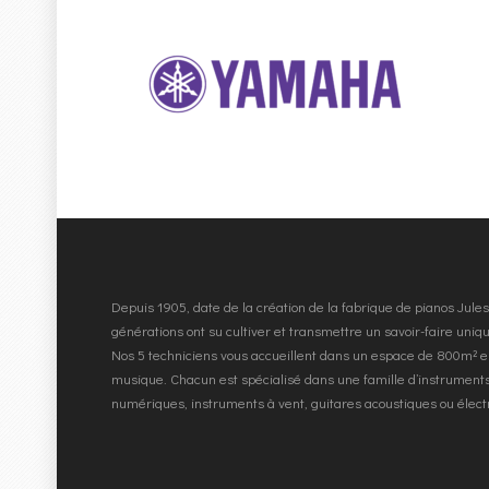
Depuis 1905, date de la création de la fabrique de pianos Jul
générations ont su cultiver et transmettre un savoir-faire uni
Nos 5 techniciens vous accueillent dans un espace de 800m² e
musique. Chacun est spécialisé dans une famille d’instruments
numériques, instruments à vent, guitares acoustiques ou élec